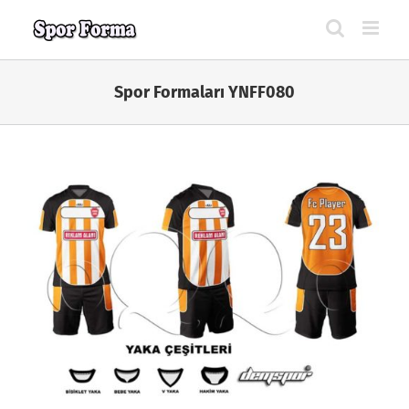
Skip
to
content
Spor Formaları YNFF080