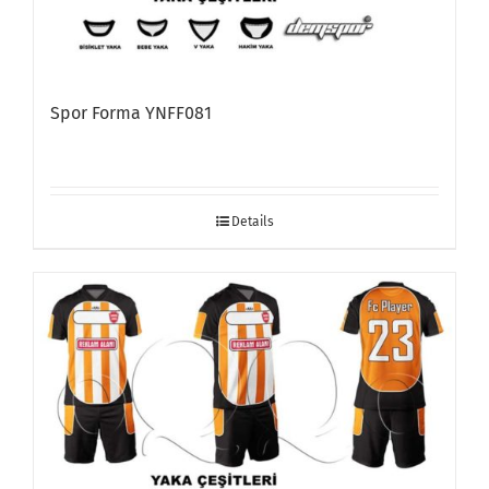
Spor Forma YNFF081
Details