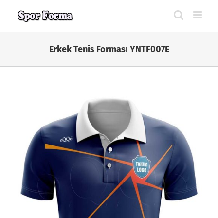
Skip
to
content
Erkek Tenis Forması YNTF007E