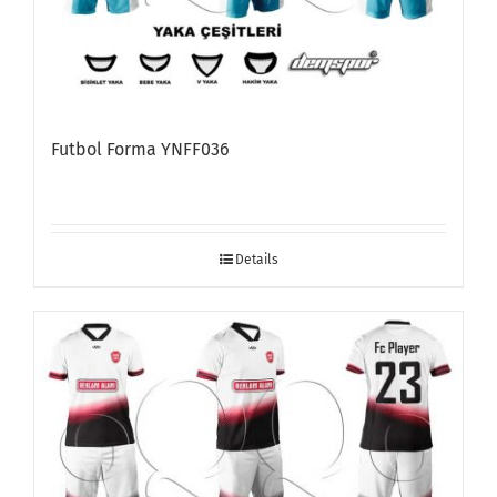
Futbol Forma YNFF036
Details