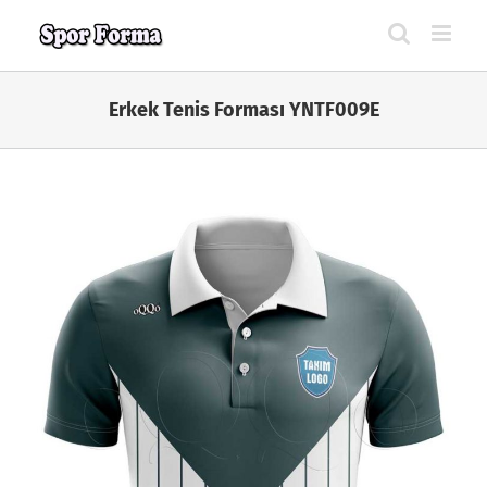
Skip
to
content
Erkek Tenis Forması YNTF009E