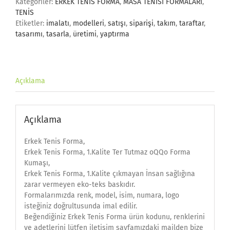
Kategoriler:
ERKEK TENİS FORMA
,
MASA TENİSİ FORMALARI
,
TENİS
Etiketler:
imalatı
,
modelleri
,
satışı
,
siparişi
,
takım
,
taraftar
,
tasarımı
,
tasarla
,
üretimi
,
yaptırma
Açıklama
Açıklama
Erkek Tenis Forma,
Erkek Tenis Forma, 1.Kalite Ter Tutmaz oQQo Forma
Kumaşı,
Erkek Tenis Forma, 1.Kalite çıkmayan İnsan sağlığına
zarar vermeyen eko-teks baskıdır.
Formalarımızda renk, model, isim, numara, logo
isteğiniz doğrultusunda imal edilir.
Beğendiğiniz Erkek Tenis Forma ürün kodunu, renklerini
ve adetlerini lütfen iletişim sayfamızdaki mailden bize