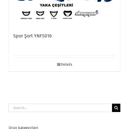
Spor Şort YNFS016
Details
Search
for:
Ürün kategorileri